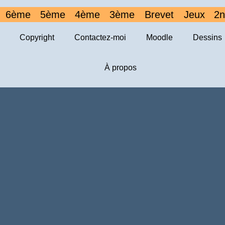
6ème
5ème
4ème
3ème
Brevet
Jeux
2n
Copyright
Contactez-moi
Moodle
Dessins
À propos