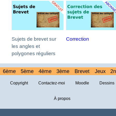
Sujets de brevet sur
Correction
les angles et
polygones réguliers
6ème
5ème
4ème
3ème
Brevet
Jeux
2n
Copyright
Contactez-moi
Moodle
Dessins
À propos