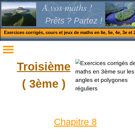
A vos maths !
Prêts ? Partez !
Exercices corrigés, cours et jeux de maths en 6e, 5e, 4e, 3e et 
Troisième
( 3ème )
Chapitre 8