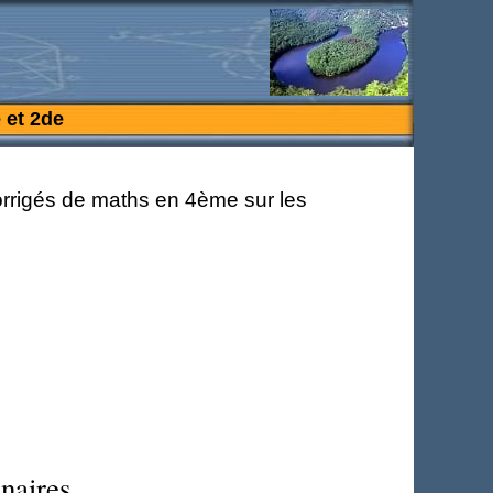
 et 2de
nnaires