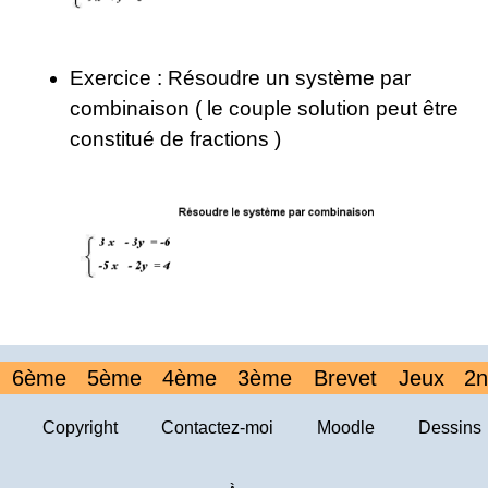
Exercice : Résoudre un système par
combinaison ( le couple solution peut être
constitué de fractions )
6ème
5ème
4ème
3ème
Brevet
Jeux
2n
Copyright
Contactez-moi
Moodle
Dessins