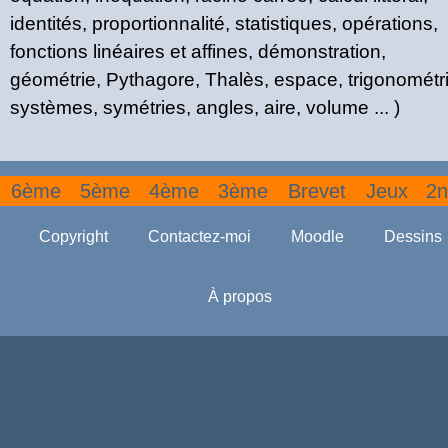
identités, proportionnalité, statistiques, opérations,
fonctions linéaires et affines, démonstration,
géométrie, Pythagore, Thalès, espace, trigonométri
systèmes, symétries, angles, aire, volume ... )
6ème
5ème
4ème
3ème
Brevet
Jeux
2n
Copyright
Contactez-moi
Moodle
Dessins
À propos