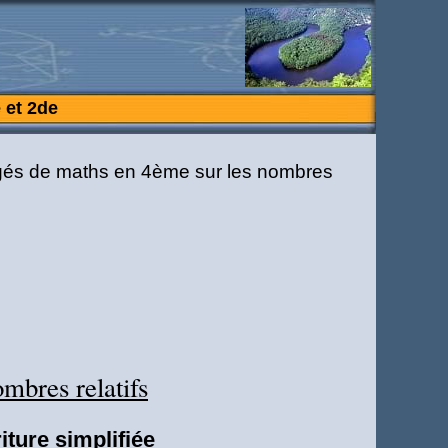
 et 2de
mbres relatifs
ture simplifiée