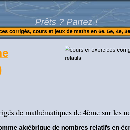
Prêts ? Partez !
ces corrigés, cours et jeux de maths en 6e, 5e, 4e, 3e
me
)
rigés de mathématiques de 4ème sur les no
omme algébrique de nombres relatifs en écri