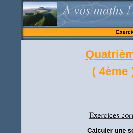
A vos maths !
Exerci
Quatriè
( 4ème 
Exercices cor
Calculer une s