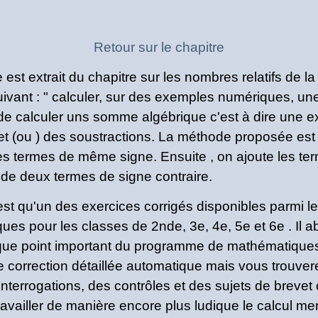
Retour sur le chapitre
 est extrait du chapitre sur les nombres relatifs de l
ivant : " calculer, sur des exemples numériques, un
ici de calculer uns somme algébrique c'est à dire une
 et (ou ) des soustractions. La méthode proposée est
les termes de même signe. Ensuite , on ajoute les t
n de deux termes de signe contraire.
'est qu'un des exercices corrigés disponibles parmi l
ues pour les classes de 2nde, 3e, 4e, 5e et 6e . Il
ue point important du programme de mathématiques 
e correction détaillée automatique mais vous trouver
nterrogations, des contrôles et des sujets de brevet c
vailler de manière encore plus ludique le calcul men