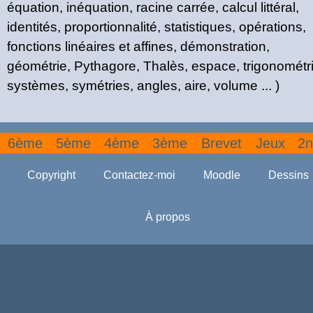
équation, inéquation, racine carrée, calcul littéral,
identités, proportionnalité, statistiques, opérations,
fonctions linéaires et affines, démonstration,
géométrie, Pythagore, Thalès, espace, trigonométri
systèmes, symétries, angles, aire, volume ... )
6ème
5ème
4ème
3ème
Brevet
Jeux
2n
Copyright
Contactez-moi
Moodle
Dessins
À propos