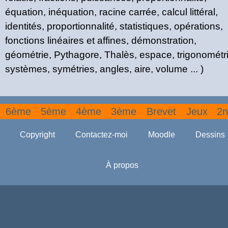
équation, inéquation, racine carrée, calcul littéral,
identités, proportionnalité, statistiques, opérations,
fonctions linéaires et affines, démonstration,
géométrie, Pythagore, Thalès, espace, trigonométri
systèmes, symétries, angles, aire, volume ... )
6ème
5ème
4ème
3ème
Brevet
Jeux
2n
Copyright
Contactez-moi
Moodle
Dessins
À propos