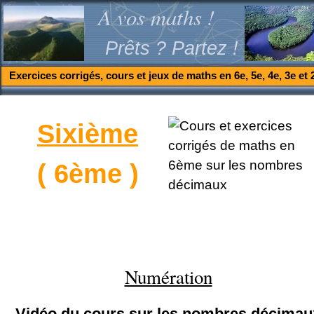
A vos maths !
Prêts ? Partez !
Exercices corrigés, cours et jeux de maths en 6e, 5e, 4e, 3e et 
Sixième
( 6ème )
Numération
Vidéo du cours sur les nombres décimau