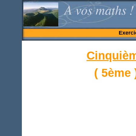
A vos maths !
Exerci
Cinquiè
( 5ème 