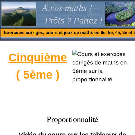
A vos maths !
Prêts ? Partez !
Exercices corrigés, cours et jeux de maths en 6e, 5e, 4e, 3e et 
Cinquième
( 5ème )
Proportionnalité
Vidéo du cours sur les tableaux de