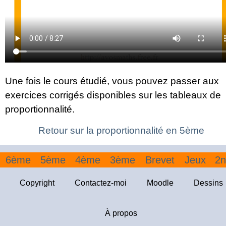
Une fois le cours étudié, vous pouvez passer aux
exercices corrigés disponibles sur les tableaux de
proportionnalité.
Retour sur la proportionnalité en 5ème
6ème
5ème
4ème
3ème
Brevet
Jeux
2n
Copyright
Contactez-moi
Moodle
Dessins
À propos