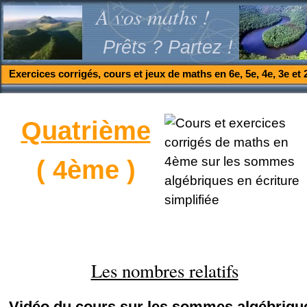
A vos maths !
Prêts ? Partez !
Exercices corrigés, cours et jeux de maths en 6e, 5e, 4e, 3e et 
Quatrième
( 4ème )
Les nombres relatifs
Vidéo du cours sur les sommes algébriqu