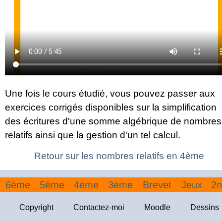
Une fois le cours étudié, vous pouvez passer aux
exercices corrigés disponibles sur la simplification
des écritures d'une somme algébrique de nombres
relatifs ainsi que la gestion d'un tel calcul.
Retour sur les nombres relatifs en 4ème
6ème
5ème
4ème
3ème
Brevet
Jeux
2n
Copyright
Contactez-moi
Moodle
Dessins