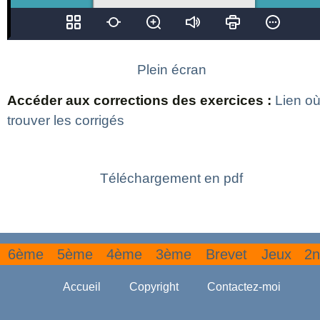
Plein écran
Accéder aux corrections des exercices :
Lien o
trouver les corrigés
Téléchargement en pdf
6ème
5ème
4ème
3ème
Brevet
Jeux
2n
Accueil
Copyright
Contactez-moi