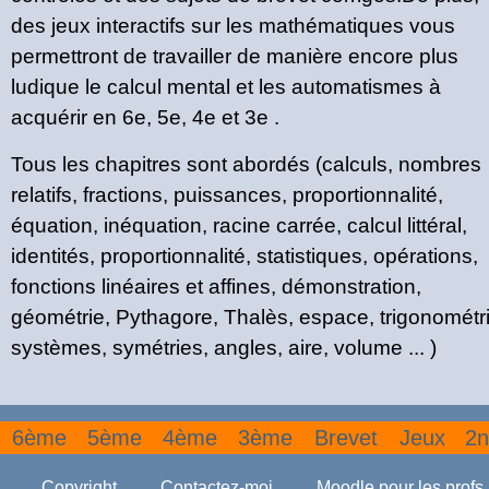
des jeux interactifs sur les mathématiques vous
permettront de travailler de manière encore plus
ludique le calcul mental et les automatismes à
acquérir en 6e, 5e, 4e et 3e .
Tous les chapitres sont abordés (calculs, nombres
relatifs, fractions, puissances, proportionnalité,
équation, inéquation, racine carrée, calcul littéral,
identités, proportionnalité, statistiques, opérations,
fonctions linéaires et affines, démonstration,
géométrie, Pythagore, Thalès, espace, trigonométri
systèmes, symétries, angles, aire, volume ... )
6ème
5ème
4ème
3ème
Brevet
Jeux
2n
Copyright
Contactez-moi
Moodle pour les profs