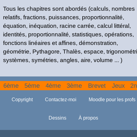
Tous les chapitres sont abordés (calculs, nombres
relatifs, fractions, puissances, proportionnalité,
équation, inéquation, racine carrée, calcul littéral,
identités, proportionnalité, statistiques, opérations,
fonctions linéaires et affines, démonstration,
géométrie, Pythagore, Thalès, espace, trigonométri
systèmes, symétries, angles, aire, volume ... )
6ème
5ème
4ème
3ème
Brevet
Jeux
2n
Copyright
Contactez-moi
Moodle pour les profs
Dessins
À propos