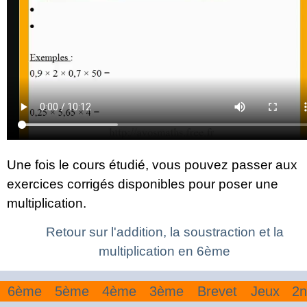
Une fois le cours étudié, vous pouvez passer aux
exercices corrigés disponibles pour poser une
multiplication.
Retour sur l'addition, la soustraction et la
multiplication en 6ème
6ème
5ème
4ème
3ème
Brevet
Jeux
2n