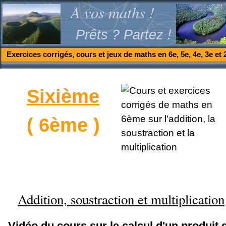
A vos maths !
Prêts ? Partez !
Exercices corrigés, cours et jeux de maths en 6e, 5e, 4e, 3e et 
Sixième
( 6ème )
Addition, soustraction et multiplication
Vidéo du cours sur le calcul d'un produit 