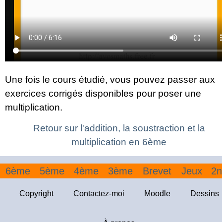
Une fois le cours étudié, vous pouvez passer aux
exercices corrigés disponibles pour poser une
multiplication.
Retour sur l'addition, la soustraction et la
multiplication en 6ème
6ème
5ème
4ème
3ème
Brevet
Jeux
2n
Copyright
Contactez-moi
Moodle
Dessins