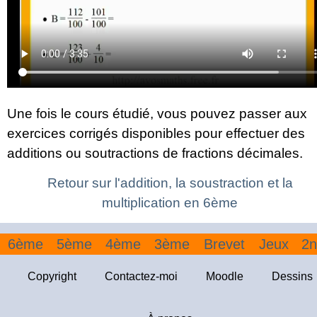
Une fois le cours étudié, vous pouvez passer aux
exercices corrigés disponibles pour effectuer des
additions ou soutractions de fractions décimales.
Retour sur l'addition, la soustraction et la
multiplication en 6ème
6ème
5ème
4ème
3ème
Brevet
Jeux
2n
Copyright
Contactez-moi
Moodle
Dessins